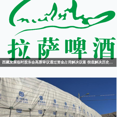
西藏发展临时股东会高票审议通过资金占用解决议案 彻底解决历史遗留问题实现轻装上阵