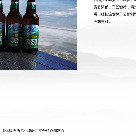
麦香浓郁、工艺独特，精
母，经控温发酵工艺酿制
理想饮料。
。用优质啤酒花和纯麦芽混合精心酿制而