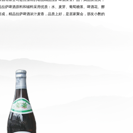
品拉萨啤酒原料和辅料采用优质：水、麦芽、葡萄糖浆、啤酒花、酵
而成，精品拉萨啤酒浓汁麦香，品质上好，是居家聚会，朋友小酌的